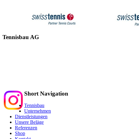
Tennisbau AG
Alte Schulhausstrasse 5
Mehlsecken
6260 Reiden
Tel.: 062 752 33 34
info@tennisbau.ch
Short Navigation
Tennisbau
Unternehmen
Dienstleistungen
Unsere Beläge
Referenzen
Shop
Kontakt