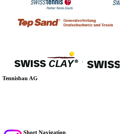
Tennisbau AG
Alte Schulhausstrasse 5
Mehlsecken
6260 Reiden
Tel.: 062 752 33 34
info@tennisbau.ch
Short Navigation